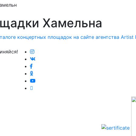
амельн
ощадки Хамельна
иняйся!