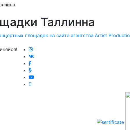
аллинн
щадки Таллинна
иняйся!