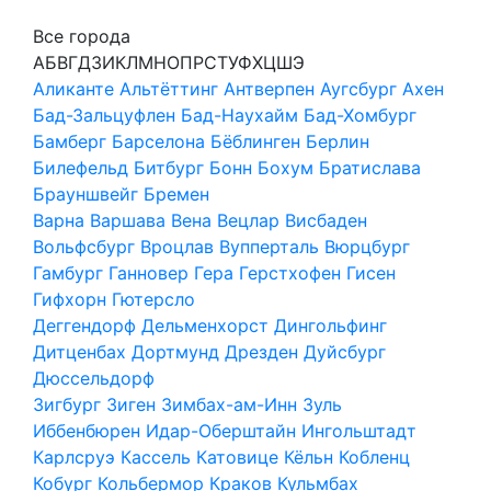
Все города
А
Б
В
Г
Д
З
И
К
Л
М
Н
О
П
Р
С
Т
У
Ф
Х
Ц
Ш
Э
Аликанте
Альтёттинг
Антверпен
Аугсбург
Ахен
Бад-Зальцуфлен
Бад-Наухайм
Бад-Хомбург
Бамберг
Барселона
Бёблинген
Берлин
Билефельд
Битбург
Бонн
Бохум
Братислава
Брауншвейг
Бремен
Варна
Варшава
Вена
Вецлар
Висбаден
Вольфсбург
Вроцлав
Вупперталь
Вюрцбург
Гамбург
Ганновер
Гера
Герстхофен
Гисен
Гифхорн
Гютерсло
Деггендорф
Дельменхорст
Дингольфинг
Дитценбах
Дортмунд
Дрезден
Дуйсбург
Дюссельдорф
Зигбург
Зиген
Зимбах-ам-Инн
Зуль
Иббенбюрен
Идар-Оберштайн
Ингольштадт
Карлсруэ
Кассель
Катовице
Кёльн
Кобленц
Кобург
Кольбермор
Краков
Кульмбах