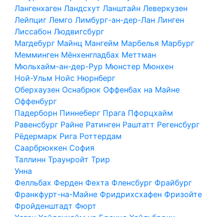
Лангенхаген
Ландсхут
Ланштайн
Леверкузен
Лейпциг
Лемго
Лимбург-ан-дер-Лан
Линген
Лиссабон
Людвигсбург
Магдебург
Майнц
Мангейм
Марбелья
Марбург
Мемминген
Мёнхенгладбах
Меттман
Мюльхайм-ан-дер-Рур
Мюнстер
Мюнхен
Ной-Ульм
Нойс
Нюрнберг
Оберхаузен
Оснабрюк
Оффенбах на Майне
Оффенбург
Падерборн
Пиннеберг
Прага
Пфорцхайм
Равенсбург
Райне
Ратинген
Раштатт
Регенсбург
Рёдермарк
Рига
Роттердам
Саарбрюккен
София
Таллинн
Траунройт
Трир
Унна
Фелльбах
Ферден
Фехта
Фленсбург
Фрайбург
Франкфурт-на-Майне
Фридрихсхафен
Фризойте
Фройденштадт
Фюрт