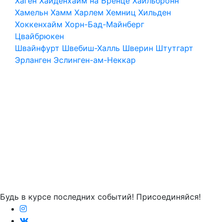
Хаген
Хайденхайм на Бренце
Хайльбронн
Хамельн
Хамм
Харлем
Хемниц
Хильден
Хоккенхайм
Хорн-Бад-Майнберг
Цвайбрюкен
Швайнфурт
Швебиш-Халль
Шверин
Штутгарт
Эрланген
Эслинген-ам-Неккар
Будь в курсе последних событий! Присоединяйся!