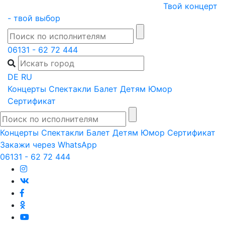
Skip
Твой концерт
to
- твой выбор
content
06131 - 62 72 444
DE
RU
Концерты
Спектакли
Балет
Детям
Юмор
Сертификат
Концерты
Спектакли
Балет
Детям
Юмор
Сертификат
Закажи через WhatsApp
06131 - 62 72 444