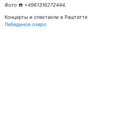
Фото
☎️
+4961316272444.
Концерты и спектакли в Раштатте
Лебединое озеро