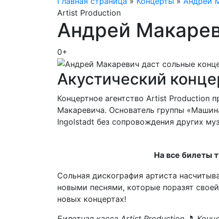
Главная страница
»
Концерты
»
Андрей 
Artist Production
Андрей Макарев
0+
Акустический конце
Концертное агентство Artist Production
Макаревича. Основатель группы «Машина 
Ingolstadt без сопровождения других м
На все билеты 
Сольная дискография артиста насчитыва
новыми песнями, которые поразят своей
новых концертах!
Билетная касса Artist Production
🎵
Конце