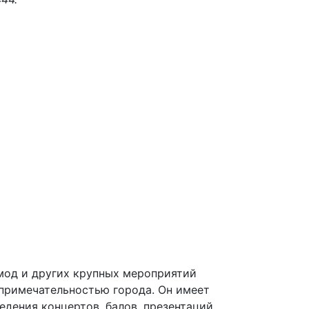
топримечательностью города. Он имеет
едения концертов, балов, презентаций,