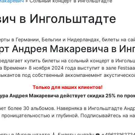
Макаревич
»
Сольный концерт в Ингольштадте
ич в Ингольштадте
рт Андрея Макаревича в Ин
 предлагает купить билеты на сольный концерт в Ингол
Времени» 8 ноября 2024 года выступит в зале Festsaa
узыкантов под собственный аккомпанемент акустической
Только для наших клиентов!
тура Андрея Макаревича действует скидка 25% по про
ет более 30 альбомов. Наверняка в Ингольштадте Анд
 проницательностью и глубиной. Подписывайтесь на н
рты в Ингольштадте
🎸
Билеты онлайн
☎️
+49613162724