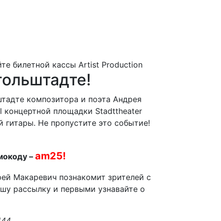
гольштадте!
ьштадте композитора и поэта Андрея
l концертной площадки Stadttheater
 гитары. Не пропустите это событие!
am25!
мокоду –
рей Макаревич познакомит зрителей с
ашу рассылку и первыми узнавайте о
44.