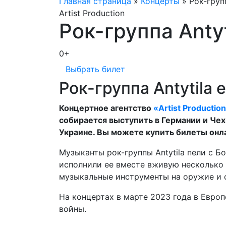
Главная страница
»
Концерты
»
Рок-групп
Artist Production
Рок-группа Antyt
0+
Выбрать билет
Рок-группа Antytila 
Концертное агентство
«Artist Productio
собирается выступить в Германии и Чех
Украине. Вы можете купить билеты онла
Музыканты рок-группы Antytila пели с 
исполнили ее вместе вживую несколько 
музыкальные инструменты на оружие и 
На концертах в марте 2023 года в Европ
войны.