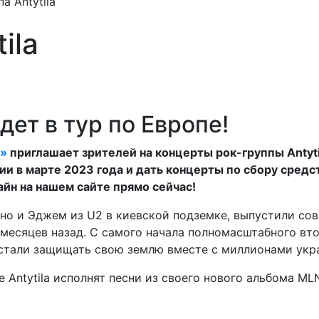
а Antytila
ila
едет в тур по Европе!
n»
приглашает зрителей на концерты рок-группы Antyti
ии в марте 2023 года и дать концерты по сбору средс
йн на нашем сайте прямо сейчас!
Боно и Эджем из U2 в киевской подземке, выпустили с
месяцев назад. С самого начала полномасштабного вт
стали защищать свою землю вместе с миллионами укр
е Antytila исполнят песни из своего нового альбома M