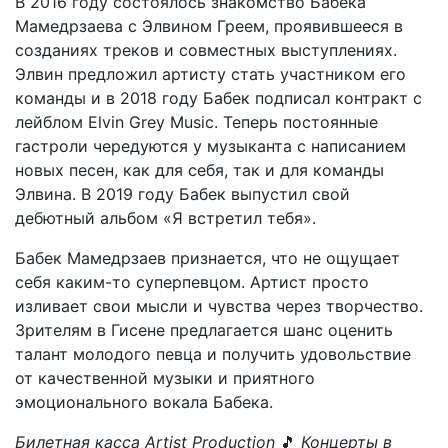
В 2016 году состоялось знакомство Бабека
Мамедрзаева с Элвином Греем, проявившееся в
созданиях треков и совместных выступлениях.
Элвин предложил артисту стать участником его
команды и в 2018 году Бабек подписал контракт с
лейблом Elvin Grey Music. Теперь постоянные
гастроли чередуются у музыканта с написанием
новых песен, как для себя, так и для команды
Элвина. В 2019 году Бабек выпустил свой
дебютный альбом «Я встретил тебя».
Бабек Мамедрзаев признается, что не ощущает
себя каким-то суперпевцом. Артист просто
изливает свои мысли и чувства через творчество.
Зрителям в Гисене предлагается шанс оценить
талант молодого певца и получить удовольствие
от качественной музыки и приятного
эмоционального вокала Бабека.
Билетная касса Artist Production
🎵
Концерты в