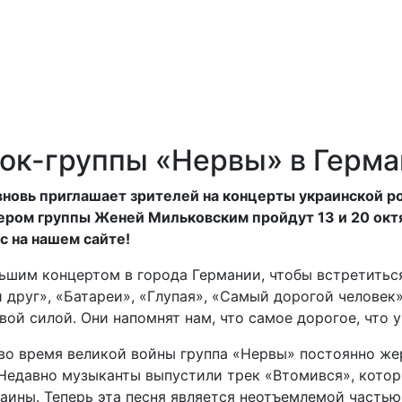
ок-группы «Нервы» в Герма
n вновь приглашает зрителей на концерты украинской 
ером группы Женей Мильковским пройдут 13 и 20 октя
с на нашем сайте!
ьшим концертом в города Германии, чтобы встретитьс
й друг», «Батареи», «Глупая», «Самый дорогой человек»
ой силой. Они напомнят нам, что самое дорогое, что у 
 во время великой войны группа «Нервы» постоянно ж
 Недавно музыканты выпустили трек «Втомився», кото
аины. Теперь эта песня является неотъемлемой частью