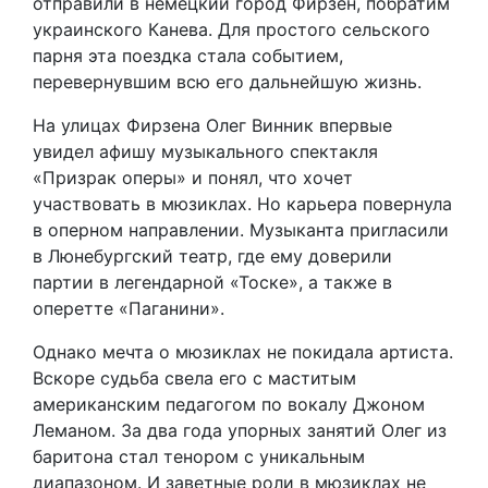
отправили в немецкий город Фирзен, побратим
украинского Канева. Для простого сельского
парня эта поездка стала событием,
перевернувшим всю его дальнейшую жизнь.
На улицах Фирзена Олег Винник впервые
увидел афишу музыкального спектакля
«Призрак оперы» и понял, что хочет
участвовать в мюзиклах. Но карьера повернула
в оперном направлении. Музыканта пригласили
в Люнебургский театр, где ему доверили
партии в легендарной «Тоске», а также в
оперетте «Паганини».
Однако мечта о мюзиклах не покидала артиста.
Вскоре судьба свела его с маститым
американским педагогом по вокалу Джоном
Леманом. За два года упорных занятий Олег из
баритона стал тенором с уникальным
диапазоном. И заветные роли в мюзиклах не