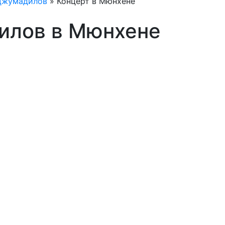
Джумадилов
»
Концерт в Мюнхене
илов в Мюнхене