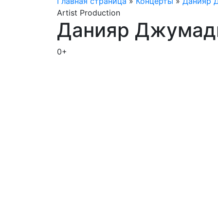
Главная страница
»
Концерты
»
Данияр 
Artist Production
Данияр Джумад
0+