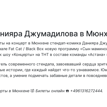
анияра Джумадилова в Мюнх
еты на концерт в Мюнхене стендап-комика Данияра Дж
зале Fat Cat / Black Box новую программу «Сын мамино
к шоу «Концерты» на ТНТ в составе команды «Астана»
тель современного стендапа, завоевавший сердца зрит
лые истории, где каждый найдет что-то узнаваемое. Юм
тов, а умение подмечать забавные детали в повседнев
рты в Мюнхене
🤣
Билеты онлайн
☎️
+4961316272444.