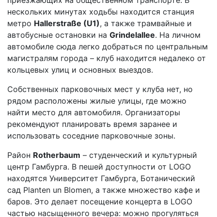
приезжающих на общественном транспорте. В
нескольких минутах ходьбы находится станция
метро
Hallerstraße (U1)
, а также трамвайные и
автобусные остановки на
Grindelallee
. На личном
автомобиле сюда легко добраться по центральным
магистралям города – клуб находится недалеко от
кольцевых улиц и основных выездов.
Собственных парковочных мест у клуба нет, но
рядом расположены жилые улицы, где можно
найти место для автомобиля. Организаторы
рекомендуют планировать время заранее и
использовать соседние парковочные зоны.
Район
Rotherbaum
– студенческий и культурный
центр Гамбурга. В пешей доступности от LOGO
находятся Университет Гамбурга, Ботанический
сад Planten un Blomen, а также множество кафе и
баров. Это делает посещение концерта в LOGO
частью насыщенного вечера: можно прогуляться