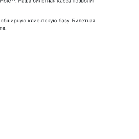
 Hole⁴⁴. Наша билетная касса позволит
 обширную клиентскую базу. Билетная
пе.