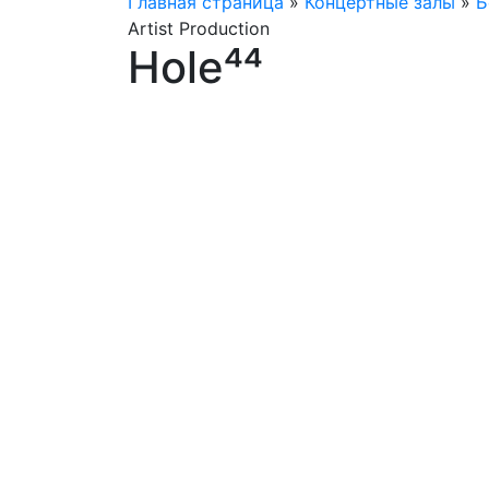
Главная страница
»
Концертные залы
»
Б
Artist Production
Hole⁴⁴