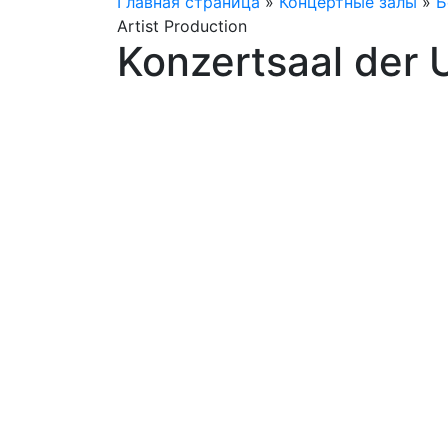
Главная страница
»
Концертные залы
»
Б
Artist Production
Konzertsaal der 