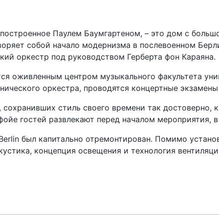
построенное Паулем Баумгартеном, – это дом с большо
оряет собой начало модернизма в послевоенном Берли
кий оркестр под руководством Герберта фон Караяна.
ся оживленным центром музыкального факультета уни
нического оркестра, проводятся концертные экзамены
 сохранивших стиль своего времени так достоверно, к
фойе гостей развлекают перед началом мероприятия, в
K Berlin был капитально отремонтирован. Помимо устан
кустика, концепция освещения и технология вентиляци