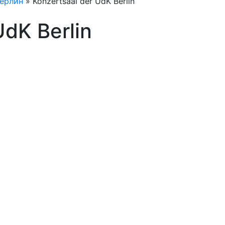
ерлин
»
Konzertsaal der UdK Berlin
UdK Berlin