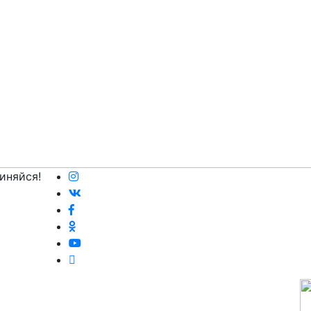
иняйся!