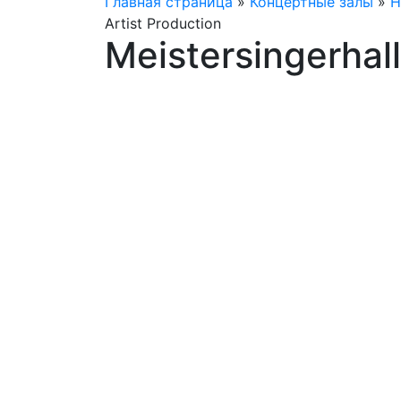
Главная страница
»
Концертные залы
»
Н
Artist Production
Meistersingerhal