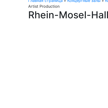
Главная страница
»
Концертные залы
»
К
Artist Production
Rhein-Mosel-Hal