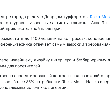
центре города рядом с Дворцом курфюрстов.
Rhein-Mose
окого уровня. Известные артисты, такие как Анке Энг
той привлекательной площадки.
разместить до 1400 человек на конгрессах, конференци
онференц-техника отвечает самым высоким требованиям
фере, новейшему дизайну интерьера и безбарьерному д
ным для посетителей.
венно спроектированный конгресс-сад на южной сторо
ывает более 85% потребности Rhein-Mosel-Halle в энер
обновляемых источников энергии.