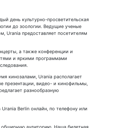
ждый день культурно-просветительская
логии до зоологии. Ведущие ученые
м, Urania предоставляет посетителям
онцерты, а также конференции и
остями и яркими программами
сследования.
мя кинозалами, Urania располагает
е презентации, видео- и кинофильмы,
предлагает разнообразную
Urania Berlin онлайн, по телефону или
 и обширную аудиторию. Наша билетная