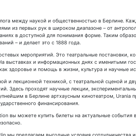
алога между наукой и общественностью в Берлине. Ка
иями из первых рук в широком диапазоне – от антропо
аниях в доступной для понимания форме. Таким образо
аний – и делает это с 1888 года.
гостевых мероприятий. Это театральные постановки, к
. На выставках и информационных днях с именитыми г
 как здоровье и помощь в жизни, культура и научные и
й и лекционной техникой, с театральной сценой и дву
й. Здесь проходят научные лекции, экспериментальны
рупнейшим в Берлине артхаусным кинотеатром, Urania 
сударственного финансирования.
ction вы можете купить билеты на актуальные события в 
езопасно.
rlin мы предлагаем выгодные условия сотрудничества