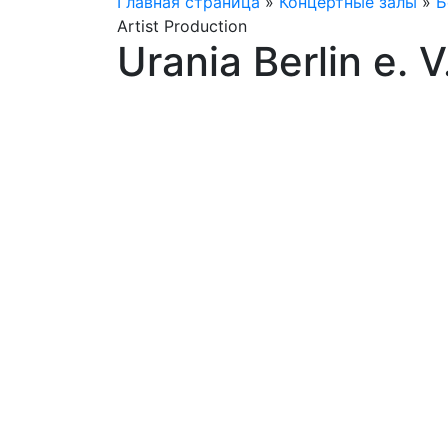
Главная страница
»
Концертные залы
»
Б
Artist Production
Urania Berlin e. V