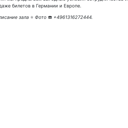
даже билетов в Германии и Европе.
исание зала
⭐
Фото
☎️
+4961316272444.