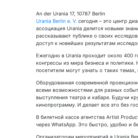
An der Urania 17, 10787 Berlin
Urania Berlin e. V.
сегодня – это центр ди
ассоциация Urania делится новыми знан
рассказывают публике о своих исследов
доступ к новейших результатам исследов
Ежегодно в Urania проходит около 400 
конгрессы из мира бизнеса и политики
посетители могут узнать о таких темах,
Оборудованная современной проекционно
всеми возможностями для разных событи
выступления театра и кабаре. Будучи к
кинопрограмму. И делает все это без го
В билетной кассе агентства Artist Produ
через WhatsApp. Это быстро, удобно и б
Организаторам мероприятий в Urania Be