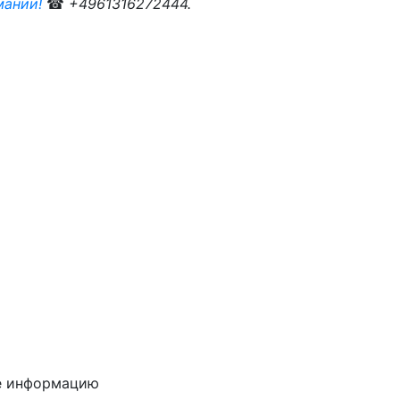
мании!
☎
+4961316272444.
е информацию