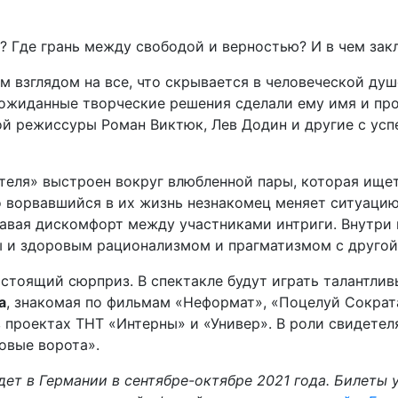
? Где грань между свободой и верностью? И в чем зак
м взглядом на все, что скрывается в человеческой душ
ожиданные творческие решения сделали ему имя и про
й режиссуры Роман Виктюк, Лев Додин и другие с усп
еля» выстроен вокруг влюбленной пары, которая ищет
о ворвавшийся в их жизнь незнакомец меняет ситуаци
авая дискомфорт между участниками интриги. Внутри 
 и здоровым рационализмом и прагматизмом с другой.
стоящий сюрприз. В спектакле будут играть талантлив
а
, знакомая по фильмам «Неформат», «Поцелуй Сокра
в проектах ТНТ «Интерны» и «Универ». В роли свидете
овые ворота».
ет в Германии в сентябре-октябре 2021 года. Билеты 