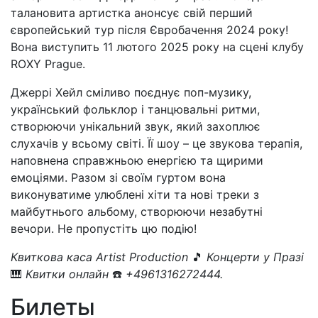
талановита артистка анонсує свій перший
європейський тур після Євробачення 2024 року!
Вона виступить 11 лютого 2025 року на сцені клубу
ROXY Prague.
Джеррі Хейл сміливо поєднує поп-музику,
український фольклор і танцювальні ритми,
створюючи унікальний звук, який захоплює
слухачів у всьому світі. Її шоу – це звукова терапія,
наповнена справжньою енергією та щирими
емоціями. Разом зі своїм гуртом вона
виконуватиме улюблені хіти та нові треки з
майбутнього альбому, створюючи незабутні
вечори. Не пропустіть цю подію!
Квиткова каса Artist Production
🎵
Концерти у Празі
🎹
Квитки онлайн
☎️
+4961316272444.
Билеты