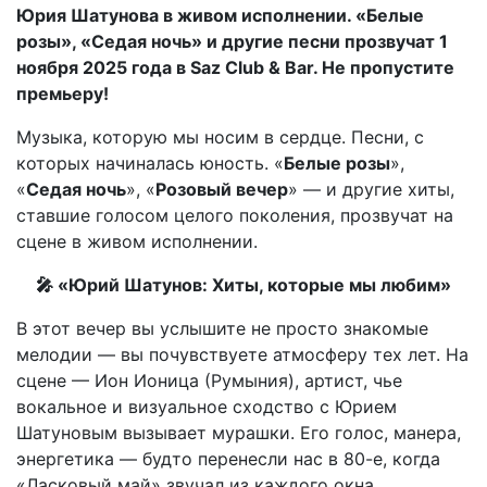
Юрия Шатунова в живом исполнении. «Белые
розы», «Седая ночь» и другие песни прозвучат 1
ноября 2025 года в Saz Club & Bar. Не пропустите
премьеру!
Музыка, которую мы носим в сердце. Песни, с
которых начиналась юность. «
Белые розы
»,
«
Седая ночь
», «
Розовый вечер
» — и другие хиты,
ставшие голосом целого поколения, прозвучат на
сцене в живом исполнении.
🎤 «Юрий Шатунов: Хиты, которые мы любим»
В этот вечер вы услышите не просто знакомые
мелодии — вы почувствуете атмосферу тех лет. На
сцене — Ион Ионица (Румыния), артист, чье
вокальное и визуальное сходство с Юрием
Шатуновым вызывает мурашки. Его голос, манера,
энергетика — будто перенесли нас в 80-е, когда
«Ласковый май» звучал из каждого окна.