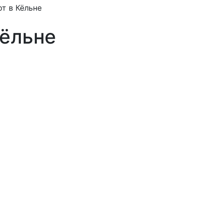
т в Кёльне
Кёльне