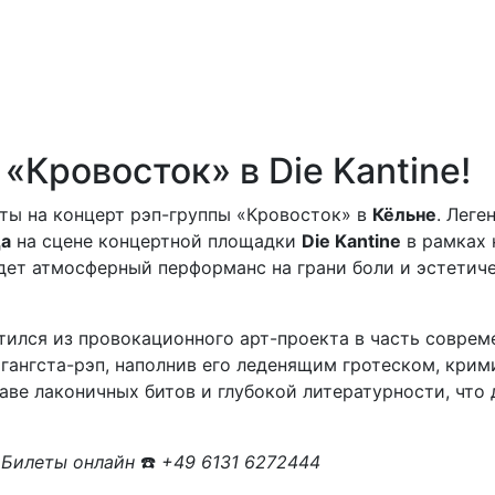
«Кровосток» в Die Kantine!
ты на концерт рэп-группы «Кровосток» в
Кёльне
. Леге
да
на сцене концертной площадки
Die Kantine
в рамках 
дет атмосферный перформанс на грани боли и эстетиче
тился из провокационного арт-проекта в часть соврем
гангста-рэп, наполнив его леденящим гротеском, кри
лаве лаконичных битов и глубокой литературности, что
Билеты онлайн
☎️
+49 6131 6272444