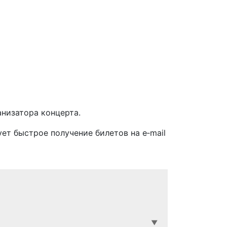
анизатора концерта.
ует быстрое получение билетов на e‑mail
▼