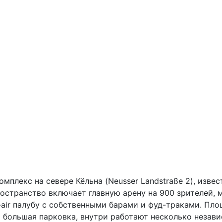
плекс на севере Кёльна (Neusser Landstraße 2), изв
странство включает главную арену на 900 зрителей, м
ir палубу с собственными барами и фуд-траками. Площ
 большая парковка, внутри работают несколько незави