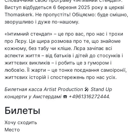
Словаччини свою програму «Інтимний стендап».
Виступ відбудеться 6 березня 2025 року в церкві
Thomaskerk. Не пропустіть! Обіцяємо: буде смішно,
зворушливо і дуже по-нашому.
«Інтимний стендап» – це про вас, про нас і трохи
про Лєру. Це щира розмова про те, що знайоме
кожному, без табу чи кліше. Лєра зачіпає всі
аспекти життя – від батьків і дітей до стосунків і
життєвих викликів – і робить це з гумором і
любов’ю. Її жарти – це тонке поєднання самоіронії,
життєвих історій і спостережень про нас усіх.
Билетная касса Artist Production
🎤
Stand Up
концерти у Амстердамі
☎️
+4961316272444.
Билеты
Хочу сходить
Место