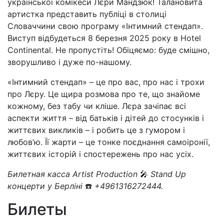
української комікеси Лєри Мандзюк! Талановита
артистка представить публіці в столиці
Словаччини свою програму «Інтимний стендап».
Виступ відбудеться 8 березня 2025 року в Hotel
Continental. Не пропустіть! Обіцяємо: буде смішно,
зворушливо і дуже по-нашому.
«Інтимний стендап» – це про вас, про нас і трохи
про Лєру. Це щира розмова про те, що знайоме
кожному, без табу чи кліше. Лєра зачіпає всі
аспекти життя – від батьків і дітей до стосунків і
життєвих викликів – і робить це з гумором і
любов’ю. Її жарти – це тонке поєднання самоіронії,
життєвих історій і спостережень про нас усіх.
Билетная касса Artist Production
🎤
Stand Up
концерти у Берліні
☎️
+4961316272444.
Билеты