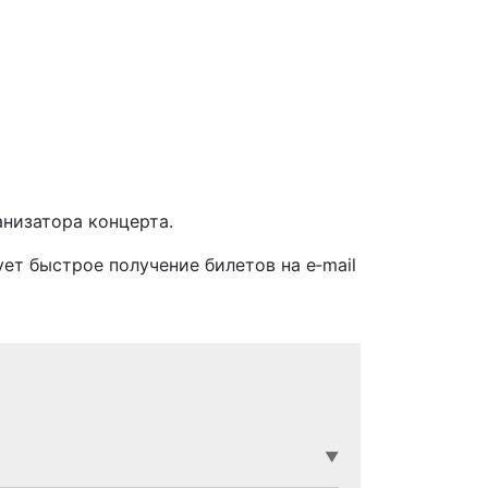
анизатора концерта.
ует быстрое получение билетов на e‑mail
▼