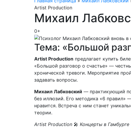
Главная страница
»
Михаил Лабковский
Artist Production
Михаил Лабковс
0+
Тема: «Большой разг
Artist Production
предлагает купить биле
«Большой разговор о счастье» — честны
хронической тревоги. Мероприятие про
задавать вопросы.
Михаил Лабковский
— практикующий пси
без иллюзий. Его методика «6 правил» —
нравится. Встреча с ним станет уникал
теории.
Artist Production
🎤
Концерты в Гамбурге