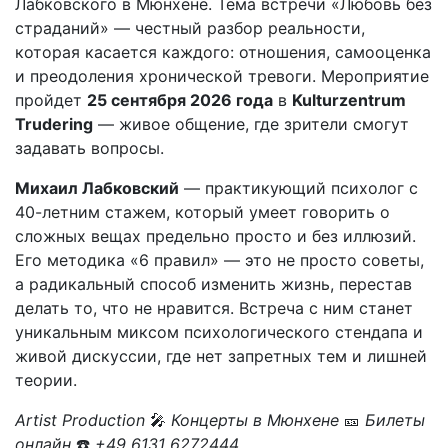
Лабковского в Мюнхене. Тема встречи «Любовь без
страданий» — честный разбор реальности,
которая касается каждого: отношения, самооценка
и преодоления хронической тревоги. Мероприятие
пройдет
25 сентября 2026 года
в
Kulturzentrum
Trudering
— живое общение, где зрители смогут
задавать вопросы.
Михаил Лабковский
— практикующий психолог с
40-летним стажем, который умеет говорить о
сложных вещах предельно просто и без иллюзий.
Его методика «6 правил» — это не просто советы,
а радикальный способ изменить жизнь, перестав
делать то, что не нравится. Встреча с ним станет
уникальным миксом психологического стендапа и
живой дискуссии, где нет запретных тем и лишней
теории.
Artist Production
🎤
Концерты в Мюнхене
🎫
Билеты
онлайн
☎️
+49 6131 6272444