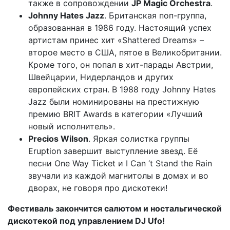
также в сопровождении
JP Magic Orchestra
.
Johnny Hates Jazz
. Британская поп-группа,
образованная в 1986 году. Настоящий успех
артистам принес хит «Shattered Dreams» –
второе место в США, пятое в Великобритании.
Кроме того, он попал в хит-парады Австрии,
Швейцарии, Нидерландов и других
европейских стран. В 1988 году Johnny Hates
Jazz были номинированы на престижную
премию BRIT Awards в категории «Лучший
новый исполнитель».
Precios Wilson
. Яркая солистка группы
Eruption завершит выступление звезд. Её
песни One Way Ticket и I Can ‘t Stand the Rain
звучали из каждой магнитолы в домах и во
дворах, не говоря про дискотеки!
Фестиваль закончится салютом и ностальгической
дискотекой под управлением DJ Ufo!