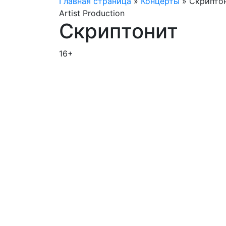
Главная страница
»
Концерты
»
Скрипто
Artist Production
Скриптонит
16+