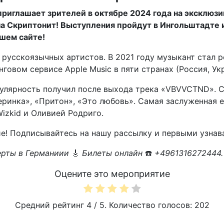
n приглашает зрителей в октябре 2024 года на эксклюз
на Скриптонит! Выступления пройдут в Ингольштадте
ашем сайте!
 русскоязычных артистов. В 2021 году музыкант стал 
овом сервисе Apple Music в пяти странах (Россия, Укр
опулярность получил после выхода трека «VBVVCTND». 
инка», «Притон», «Это любовь». Самая заслуженная ег
Wizkid и Оливией Родриго.
е! Подписывайтесь на нашу рассылку и первыми узнава
рты в Германиии
🎸
Билеты онлайн
☎️
+4961316272444.
Оцените это мероприятие
Средний рейтинг
4
/ 5. Количество голосов:
202