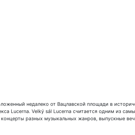
асположенный недалеко от Вацлавской площади в истори
са Lucerna. Velký sál Lucerna считается одним из сам
 концерты разных музыкальных жанров, выпускные веч