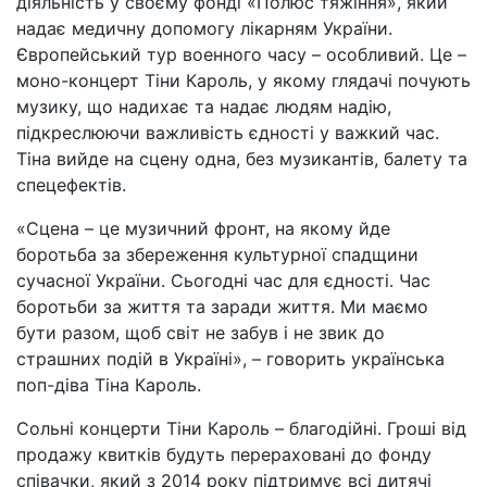
діяльність у своєму фонді «Полюс тяжiння», який
надає медичну допомогу лікарням України.
Європейський тур военного часу – особливий. Це –
моно-концерт Тіни Кароль, у якому глядачі почують
музику, що надихає та надає людям надію,
підкреслюючи важливість єдності у важкий час.
Тіна вийде на сцену одна, без музикантів, балету та
спецефектів.
«Сцена – це музичний фронт, на якому йде
боротьба за збереження культурноï спадщини
сучасної України. Сьогодні час для єдності. Час
боротьби за життя та заради життя. Ми маємо
бути разом, щоб світ не забув і не звик до
страшних подiй в Україні», – говорить українська
поп-діва Тіна Кароль.
Сольні концерти Тіни Кароль – благодійні. Грошi від
продажу квитків будуть перераховані до фонду
співачки, який з 2014 року підтримує всі дитячі