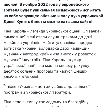
иконой! В ноябре 2022 года у европейского
зрителя будет уникальная возможность испытать
на себе чарующее обаяние и силу духа украинской
Дивы! Купить билеты можно на нашем сайте!
Тіна Кароль – легенда української сцени. Співачка-
символ, чиї пісні стали саунд-треками до долі
мільйонів украïнцiв. Найтитулованіша народна
артистка України, володарка двох найвищих
музичних нагород країни «за внесок у розвиток
музичної індустрії». Тіна Кароль – кумир
української нації, яка має на своєму рахунку з
десяток сольних програм та найуспішніших
альбомів в Українi.
Її пісня «Україна – це ти» увійшла до шкільної
програми з української літератури.
Тiна веде активну громадську та благодійну