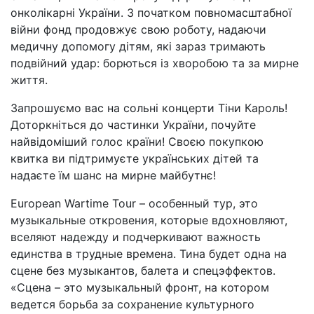
онколікарні України. З початком повномасштабної
війни фонд продовжує свою роботу, надаючи
медичну допомогу дітям, які зараз тримають
подвійний удар: борються із хворобою та за мирне
життя.
Запрошуємо вас на сольні концерти Тіни Кароль!
Доторкніться до частинки України, почуйте
найвідоміший голос країни! Своєю покупкою
квитка ви підтримуєте українських дітей та
надаєте їм шанс на мирне майбутнє!
European Wartime Tour – особенный тур, это
музыкальные откровения, которые вдохновляют,
вселяют надежду и подчеркивают важность
единства в трудные времена. Тина будет одна на
сцене без музыкантов, балета и спецэффектов.
«Сцена – это музыкальный фронт, на котором
ведется борьба за сохранение культурного