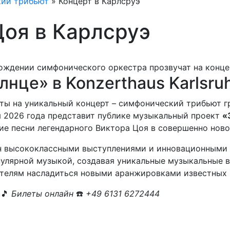
кий трибьют
»
Концерт в Карлсруэ
Цоя в Карлсруэ
лнце» в Konzerthaus Karlsru
еты на уникальный концерт – симфонический трибьют 
ря 2026 года представит публике музыкальный проект
«
шие песни легендарного Виктора Цоя в совершенно ново
 высококлассными выступлениями и инновационными 
пулярной музыкой, создавая уникальные музыкальные в
ителям насладиться новыми аранжировками известных 
э
🎵
Билеты онлайн
☎️
+49 6131 6272444