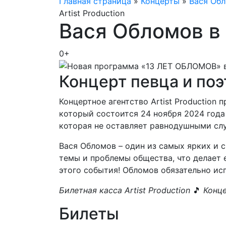
Главная страница
»
Концерты
»
Вася Об
Artist Production
Вася Обломов в
0+
Концерт певца и поэ
Концертное агентство Artist Production
который состоится 24 ноября 2024 года 
которая не оставляет равнодушными слу
Вася Обломов – один из самых ярких и 
темы и проблемы общества, что делает е
этого события! Обломов обязательно ис
Билетная касса Artist Production
🎵
Конце
Билеты