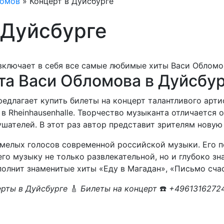
ломов
»
Концерт в Дуйсбурге
 Дуйсбурге
та Васи Обломова в Дуйсбур
 предлагает купить билеты на концерт талантливого арт
в Rheinhausenhalle. Творчество музыканта отличается 
шателей. В этот раз автор представит зрителям нову
смелых голосов современной российской музыки. Его п
го музыку не только развлекательной, но и глубоко зн
полнит знаменитые хиты «Еду в Магадан», «Письмо счас
рты в Дуйсбурге
🎸
Билеты на концерт
☎️
+49613162724