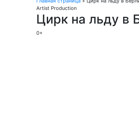
Главная страница
»
Цирк на льду в Берл
Artist Production
Цирк на льду в 
0+