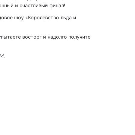
очный и счастливый финал!
довое шоу «Королевство льда и
пытаете восторг и надолго получите
4.