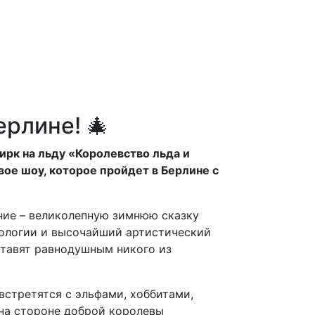
ерлине! 🎄
ирк на льду «Королевство льда и
ое шоу, которое пройдет в Берлине с
ние – великолепную зимнюю сказку
нологии и высочайший артистический
тавят равнодушным никого из
встретятся с эльфами, хоббитами,
 на стороне доброй королевы