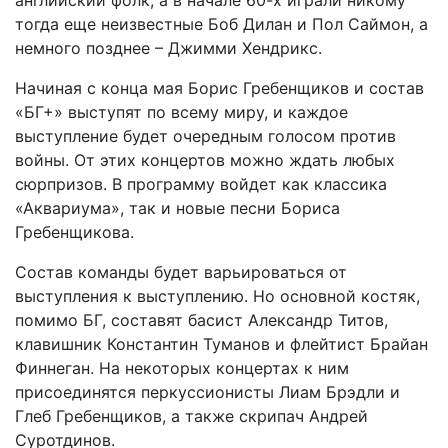
английский фолк, а в начале 60-х играли никому
тогда еще неизвестные Боб Дилан и Пол Саймон, а
немного позднее – Джимми Хендрикс.
Начиная с конца мая Борис Гребенщиков и состав
«БГ+» выступят по всему миру, и каждое
выступление будет очередным голосом против
войны. От этих концертов можно ждать любых
сюрпризов. В программу войдет как классика
«Аквариума», так и новые песни Бориса
Гребенщикова.
Состав команды будет варьироваться от
выступления к выступлению. Но основной костяк,
помимо БГ, составят басист Александр Титов,
клавишник Константин Туманов и флейтист Брайан
Финнеган. На некоторых концертах к ним
присоединятся перкуссионисты Лиам Брэдли и
Глеб Гребенщиков, а также скрипач Андрей
Суротдинов.