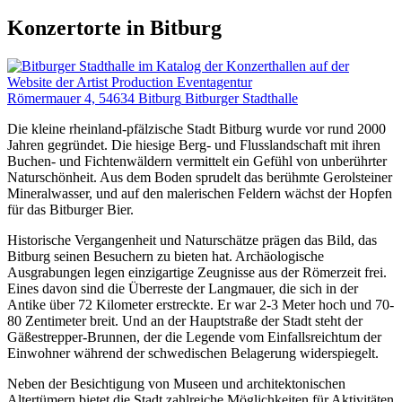
Konzertorte in Bitburg
Römermauer 4, 54634 Bitburg
Bitburger Stadthalle
Die kleine rheinland-pfälzische Stadt Bitburg wurde vor rund 2000
Jahren gegründet. Die hiesige Berg- und Flusslandschaft mit ihren
Buchen- und Fichtenwäldern vermittelt ein Gefühl von unberührter
Naturschönheit. Aus dem Boden sprudelt das berühmte Gerolsteiner
Mineralwasser, und auf den malerischen Feldern wächst der Hopfen
für das Bitburger Bier.
Historische Vergangenheit und Naturschätze prägen das Bild, das
Bitburg seinen Besuchern zu bieten hat. Archäologische
Ausgrabungen legen einzigartige Zeugnisse aus der Römerzeit frei.
Eines davon sind die Überreste der Langmauer, die sich in der
Antike über 72 Kilometer erstreckte. Er war 2-3 Meter hoch und 70-
80 Zentimeter breit. Und an der Hauptstraße der Stadt steht der
Gäßestrepper-Brunnen, der die Legende vom Einfallsreichtum der
Einwohner während der schwedischen Belagerung widerspiegelt.
Neben der Besichtigung von Museen und architektonischen
Altertümern bietet die Stadt zahlreiche Möglichkeiten für Aktivitäten