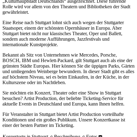
„Kulturhauptstadt Deutschlands“ ausgezeichnet. Diese führende
Rolle wird vor allem von den Theatern und Bibliotheken der Stadt
gewährleistet.
Eine Reise nach Stuttgart lohnt sich auch wegen der Stuttgarter
Staatsoper, einem der schönsten Opernhäuser in Europa. Aber
Stuttgart bietet nicht nur klassisches Theater, Oper und Ballett,
sondern auch moderne Aufführungen, Jazzfestivals und
internationale Kunstprojekte.
Bekannt als Sitz von Unternehmen wie Mercedes, Porsche,
BOSCH, IBM und Hewlett-Packard, gilt Stuttgart auch als eine der
grünsten Städte Europas. Hier können Sie die üppigen Parks, Gärten
und umliegenden Weinberge bewundern. In dieser Stadt gibt es alles
auf höchstem Niveau, sei es beim Einkaufen, in der Küche, in der
Kulturszene oder im Nachtleben.
Sie möchten ein Konzert, Theater oder eine Show in Stuttgart
besuchen? Artist Production, der beliebte Ticketing-Service für
aktuelle Events in Deutschland und Europa, kann Ihnen helfen.
Für Veranstalter in Stuttgart bietet Artist Production vorteilhafte
Konditionen und ein großes Publikum. Unsere Konzertkasse ist
einer der besten Partner im Ticketing.
Konzertorte in Stuttgart ⭐ Beschreibung ⭐ Fotos
☎️