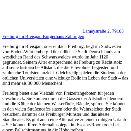
Lameystraße 2, 79108
Freiburg im Breisgau
Bürgerhaus Zähringen
Freiburg im Breisgau, oder einfach Freiburg, liegt im Südwesten
von Baden-Württemberg. Die südlichste Stadt Deutschlands am
westlichen Rand des Schwarzwaldes wurde im Jahr 1120
gegründet. Seinem Alter entsprechend ist Freiburg zu Recht stolz
auf seine historische Altstadt, die die Einwohner begeistert und
zahlreiche Touristen anzieht. Gleichzeitig spielen die Studenten der
örtlichen Universitäten eine wichtige Rolle im Leben der Stadt – das
sind mehr als 30.000 Menschen!
Freiburg bietet eine Vielzahl von Freizeitangeboten für jeden
Geschmack. Sie können durch die Gassen der Altstadt schlendern
und die Kühle der kleinen Wasserläufe, Bächle, spüren. Sie können
in den vielen Straßencafés sitzen oder die Wahrzeichen der Stadt
besuchen, darunter das Freiburger Münster und das älteste
Stadttheater. Es gibt auch eine Alternative zu einem ruhigen Urlaub
– Sie können Ihren Adrenalinspiegel im Escape-Room oder bei
einem Fallschirmsprung in die Höhe treiben.