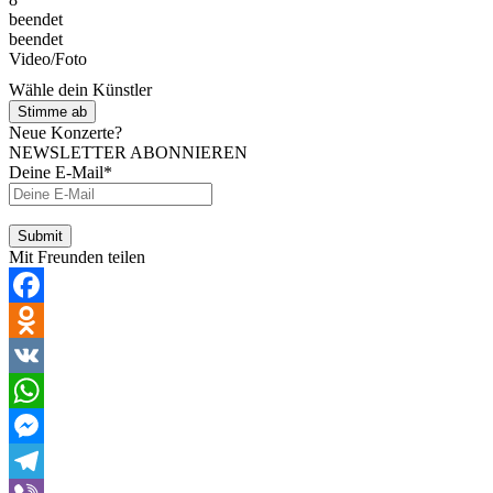
beendet
beendet
Video/Foto
Wähle dein Künstler
Stimme ab
Neue Konzerte?
NEWSLETTER ABONNIEREN
Deine E-Mail*
Mit Freunden teilen
Facebook
Odnoklassniki
VK
WhatsApp
Messenger