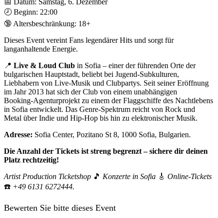
📅 Datum: Samstag, 6. Dezember
🕗 Beginn: 22:00
🔞 Altersbeschränkung: 18+
Dieses Event vereint Fans legendärer Hits und sorgt für
langanhaltende Energie.
📍
Live & Loud Club
in Sofia – einer der führenden Orte der
bulgarischen Hauptstadt, beliebt bei Jugend‑Subkulturen,
Liebhabern von Live‑Musik und Clubpartys. Seit seiner Eröffnung
im Jahr 2013 hat sich der Club von einem unabhängigen
Booking‑Agenturprojekt zu einem der Flaggschiffe des Nachtlebens
in Sofia entwickelt. Das Genre‑Spektrum reicht von Rock und
Metal über Indie und Hip‑Hop bis hin zu elektronischer Musik.
Adresse:
Sofia Center, Pozitano St 8, 1000 Sofia, Bulgarien.
Die Anzahl der Tickets ist streng begrenzt – sichere dir deinen
Platz rechtzeitig!
Artist Production Ticketshop
🎵
Konzerte in Sofia
🎸
Online-Tickets
☎️
+49 6131 6272444.
Bewerten Sie bitte dieses Event