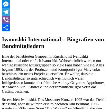
WhatsApp
Messenger
Telegram
Viber
Teilen
Ivanushki International – Biografien von
Bandmitgliedern
Eine der beliebtesten Gruppen in Russland ist Ivanushki
International oder einfach Ivanushki. Wahrscheinlich werden nur
wenige russische Musikgruppen so viele Fans haben wie sie. Alles
begann 1995, als der Produzent und Komponist Igor Matvienko
beschloss, ein neues Projekt zu erstellen. Er wollte, dass die
Bandmitglieder so unterschiedlich wie möglich waren.
Infolgedessen konnten der fröhliche Andrey Grigoriev-Appolonov,
der Macho Kirill Andreev und der romantische Igor Sorin das
Casting bestehen.
So erschien Ivanushki. Das Moskauer Konzert 1995 war das Debüt
der Band, aber sie wurden erst im nächsten Jahr berühmt. 1996
wurde ein Video zum Song “Die Wolken” veröffentlicht, das den