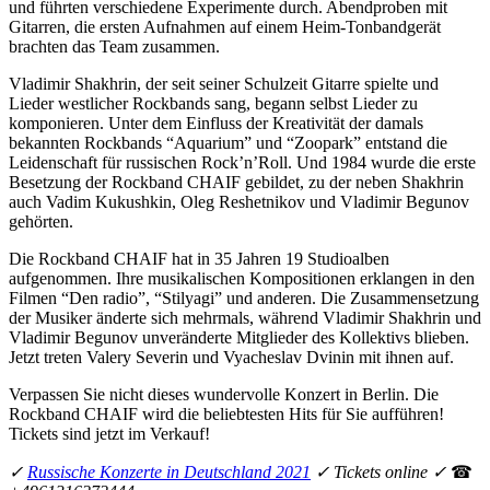
und führten verschiedene Experimente durch. Abendproben mit
Gitarren, die ersten Aufnahmen auf einem Heim-Tonbandgerät
brachten das Team zusammen.
Vladimir Shakhrin, der seit seiner Schulzeit Gitarre spielte und
Lieder westlicher Rockbands sang, begann selbst Lieder zu
komponieren. Unter dem Einfluss der Kreativität der damals
bekannten Rockbands “Aquarium” und “Zoopark” entstand die
Leidenschaft für russischen Rock’n’Roll. Und 1984 wurde die erste
Besetzung der Rockband CHAIF gebildet, zu der neben Shakhrin
auch Vadim Kukushkin, Oleg Reshetnikov und Vladimir Begunov
gehörten.
Die Rockband CHAIF hat in 35 Jahren 19 Studioalben
aufgenommen. Ihre musikalischen Kompositionen erklangen in den
Filmen “Den radio”, “Stilyagi” und anderen. Die Zusammensetzung
der Musiker änderte sich mehrmals, während Vladimir Shakhrin und
Vladimir Begunov unveränderte Mitglieder des Kollektivs blieben.
Jetzt treten Valery Severin und Vyacheslav Dvinin mit ihnen auf.
Verpassen Sie nicht dieses wundervolle Konzert in Berlin. Die
Rockband CHAIF wird die beliebtesten Hits für Sie aufführen!
Tickets sind jetzt im Verkauf!
✓
Russische Konzerte in Deutschland 2021
✓ Tickets online ✓
☎