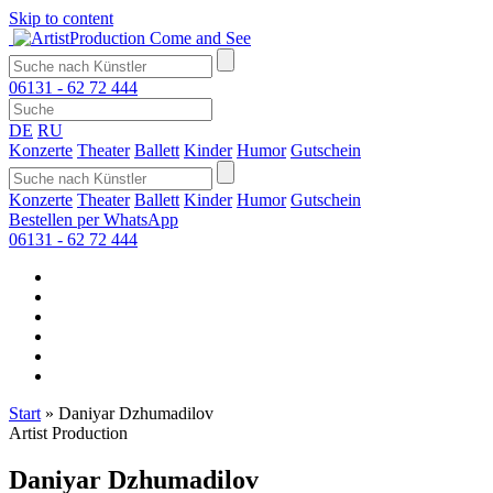
Skip to content
Come and See
06131 - 62 72 444
DE
RU
Konzerte
Theater
Ballett
Kinder
Humor
Gutschein
Konzerte
Theater
Ballett
Kinder
Humor
Gutschein
Bestellen per WhatsApp
06131 - 62 72 444
Start
»
Daniyar Dzhumadilov
Artist Production
Daniyar Dzhumadilov