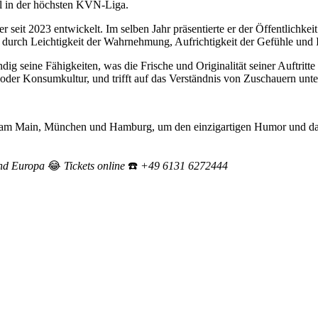
el in der höchsten KVN-Liga.
r seit 2023 entwickelt. Im selben Jahr präsentierte er der Öffentlichk
h durch Leichtigkeit der Wahrnehmung, Aufrichtigkeit der Gefühle und 
dig seine Fähigkeiten, was die Frische und Originalität seiner Auftritt
oder Konsumkultur, und trifft auf das Verständnis von Zuschauern unte
 am Main, München und Hamburg, um den einzigartigen Humor und das Ch
!
und Europa
😂
Tickets online
☎️
+49 6131 6272444