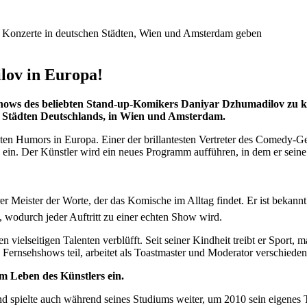
lov in Europa!
e Shows des beliebten Stand-up-Komikers Daniyar Dzhumadilov zu k
 Städten Deutschlands, in Wien und Amsterdam.
en Humors in Europa. Einer der brillantesten Vertreter des Comedy-Ge
in. Der Künstler wird ein neues Programm aufführen, in dem er seine 
r Meister der Worte, der das Komische im Alltag findet. Er ist bekann
, wodurch jeder Auftritt zu einer echten Show wird.
 vielseitigen Talenten verblüfft. Seit seiner Kindheit treibt er Sport,
ernsehshows teil, arbeitet als Toastmaster und Moderator verschieden
m Leben des Künstlers ein.
d spielte auch während seines Studiums weiter, um 2010 sein eigenes T