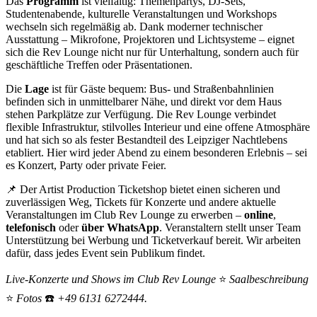
Das
Programm
ist vielfältig: Themenpartys, DJ‑Sets,
Studentenabende, kulturelle Veranstaltungen und Workshops
wechseln sich regelmäßig ab. Dank moderner technischer
Ausstattung – Mikrofone, Projektoren und Lichtsysteme – eignet
sich die Rev Lounge nicht nur für Unterhaltung, sondern auch für
geschäftliche Treffen oder Präsentationen.
Die
Lage
ist für Gäste bequem: Bus‑ und Straßenbahnlinien
befinden sich in unmittelbarer Nähe, und direkt vor dem Haus
stehen Parkplätze zur Verfügung. Die Rev Lounge verbindet
flexible Infrastruktur, stilvolles Interieur und eine offene Atmosphäre
und hat sich so als fester Bestandteil des Leipziger Nachtlebens
etabliert. Hier wird jeder Abend zu einem besonderen Erlebnis – sei
es Konzert, Party oder private Feier.
📌 Der Artist Production Ticketshop bietet einen sicheren und
zuverlässigen Weg, Tickets für Konzerte und andere aktuelle
Veranstaltungen im Club Rev Lounge zu erwerben –
online
,
telefonisch
oder
über WhatsApp
. Veranstaltern stellt unser Team
Unterstützung bei Werbung und Ticketverkauf bereit. Wir arbeiten
dafür, dass jedes Event sein Publikum findet.
Live‑Konzerte und Shows im Club Rev Lounge
⭐
Saalbeschreibung
⭐
Fotos
☎️
+49 6131 6272444.