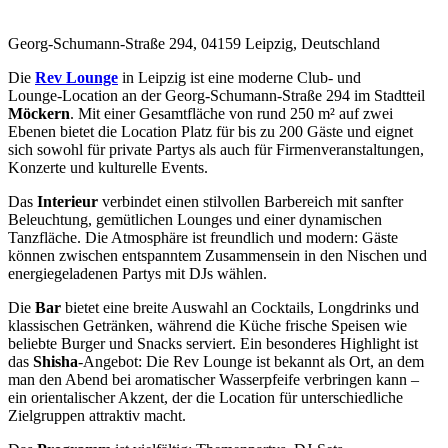
Georg-Schumann-Straße 294, 04159 Leipzig, Deutschland
Die
Rev Lounge
in Leipzig ist eine moderne Club‑ und
Lounge‑Location an der Georg‑Schumann‑Straße 294 im Stadtteil
Möckern
. Mit einer Gesamtfläche von rund 250 m² auf zwei
Ebenen bietet die Location Platz für bis zu 200 Gäste und eignet
sich sowohl für private Partys als auch für Firmenveranstaltungen,
Konzerte und kulturelle Events.
Das
Interieur
verbindet einen stilvollen Barbereich mit sanfter
Beleuchtung, gemütlichen Lounges und einer dynamischen
Tanzfläche. Die Atmosphäre ist freundlich und modern: Gäste
können zwischen entspanntem Zusammensein in den Nischen und
energiegeladenen Partys mit DJs wählen.
Die
Bar
bietet eine breite Auswahl an Cocktails, Longdrinks und
klassischen Getränken, während die Küche frische Speisen wie
beliebte Burger und Snacks serviert. Ein besonderes Highlight ist
das
Shisha
‑Angebot: Die Rev Lounge ist bekannt als Ort, an dem
man den Abend bei aromatischer Wasserpfeife verbringen kann –
ein orientalischer Akzent, der die Location für unterschiedliche
Zielgruppen attraktiv macht.