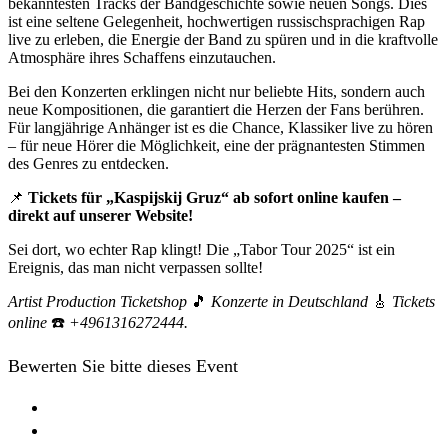
bekanntesten Tracks der Bandgeschichte sowie neuen Songs. Dies
ist eine seltene Gelegenheit, hochwertigen russischsprachigen Rap
live zu erleben, die Energie der Band zu spüren und in die kraftvolle
Atmosphäre ihres Schaffens einzutauchen.
Bei den Konzerten erklingen nicht nur beliebte Hits, sondern auch
neue Kompositionen, die garantiert die Herzen der Fans berühren.
Für langjährige Anhänger ist es die Chance, Klassiker live zu hören
– für neue Hörer die Möglichkeit, eine der prägnantesten Stimmen
des Genres zu entdecken.
📌
Tickets für „Kaspijskij Gruz“ ab sofort online kaufen –
direkt auf unserer Website!
Sei dort, wo echter Rap klingt! Die „Tabor Tour 2025“ ist ein
Ereignis, das man nicht verpassen sollte!
Artist Production Ticketshop
🎵
Konzerte in Deutschland
🎸
Tickets
online
☎️
+4961316272444.
Bewerten Sie bitte dieses Event