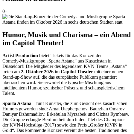
0+
Humor, Musik und Charisma – ein Abend
im Capitol Theater!
Artist Production
bietet Tickets für das Konzert der
Comedy‑Musikgruppe „Sparta Astana“ aus Kasachstan in
Düsseldorf! Die Mitglieder des legendären KVN‑Teams „Astana“
treten am
2. Oktober 2026
im
Capitol Theater
mit einer neuen
Stand‑up‑Show auf, die das europäische Publikum garantiert
überraschen wird. Sie erwartet die typische Mischung aus
intelligentem Humor, szenischer Präsenz und schauspielerischem
Talent.
Sparta Astana
– fünf Künstler, die zum Gesicht des kasachischen
Humors geworden sind: Arnat Utepbergenov, Baurzhan Omarov,
Daniyar Dzhumadilov, Erkebulan Myrzabek und Olzhas Rymbaev.
Die Gruppe erlangte Berühmtheit durch den Titel des Champions
der KVN‑Höchstliga (2017) sowie den Preis „Großer KiViN in
Gold“. Das kommende Konzert vereint die besten Traditionen des