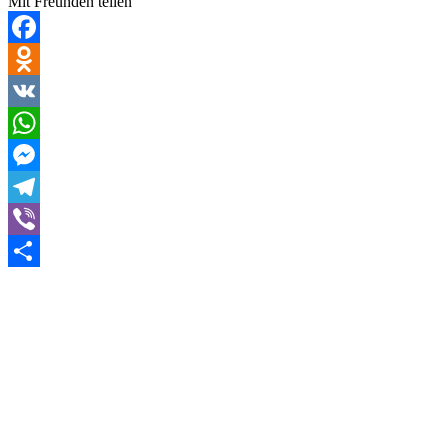
Mit Freunden teilen
Facebook
Odnoklassniki
VK
WhatsApp
Messenger
Telegram
Viber
Teilen