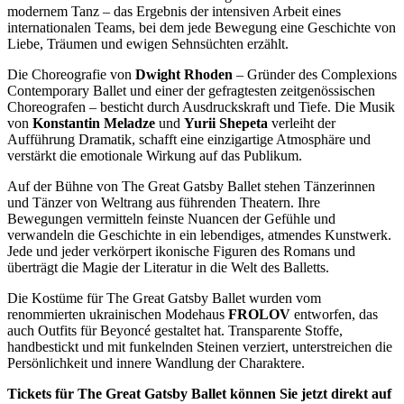
modernem Tanz – das Ergebnis der intensiven Arbeit eines
internationalen Teams, bei dem jede Bewegung eine Geschichte von
Liebe, Träumen und ewigen Sehnsüchten erzählt.
Die Choreografie von
Dwight Rhoden
– Gründer des Complexions
Contemporary Ballet und einer der gefragtesten zeitgenössischen
Choreografen – besticht durch Ausdruckskraft und Tiefe. Die Musik
von
Konstantin Meladze
und
Yurii Shepeta
verleiht der
Aufführung Dramatik, schafft eine einzigartige Atmosphäre und
verstärkt die emotionale Wirkung auf das Publikum.
Auf der Bühne von The Great Gatsby Ballet stehen Tänzerinnen
und Tänzer von Weltrang aus führenden Theatern. Ihre
Bewegungen vermitteln feinste Nuancen der Gefühle und
verwandeln die Geschichte in ein lebendiges, atmendes Kunstwerk.
Jede und jeder verkörpert ikonische Figuren des Romans und
überträgt die Magie der Literatur in die Welt des Balletts.
Die Kostüme für The Great Gatsby Ballet wurden vom
renommierten ukrainischen Modehaus
FROLOV
entworfen, das
auch Outfits für Beyoncé gestaltet hat. Transparente Stoffe,
handbestickt und mit funkelnden Steinen verziert, unterstreichen die
Persönlichkeit und innere Wandlung der Charaktere.
Tickets für
The Great Gatsby Ballet
können Sie jetzt direkt auf