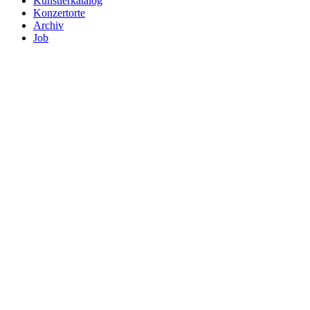
Künstlerkatalog
Konzertorte
Archiv
Job