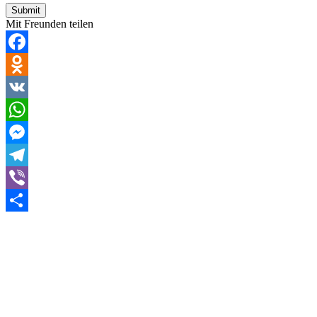
Mit Freunden teilen
Facebook
Odnoklassniki
VK
WhatsApp
Messenger
Telegram
Viber
Teilen