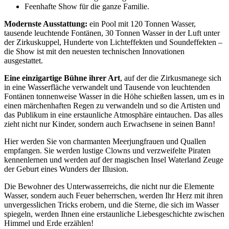
Feenhafte Show für die ganze Familie.
Modernste Ausstattung:
ein Pool mit 120 Tonnen Wasser,
tausende leuchtende Fontänen, 30 Tonnen Wasser in der Luft unter
der Zirkuskuppel, Hunderte von Lichteffekten und Soundeffekten –
die Show ist mit den neuesten technischen Innovationen
ausgestattet.
Eine einzigartige Bühne ihrer Art
, auf der die Zirkusmanege sich
in eine Wasserfläche verwandelt und Tausende von leuchtenden
Fontänen tonnenweise Wasser in die Höhe schießen lassen, um es in
einen märchenhaften Regen zu verwandeln und so die Artisten und
das Publikum in eine erstaunliche Atmosphäre eintauchen. Das alles
zieht nicht nur Kinder, sondern auch Erwachsene in seinen Bann!
Hier werden Sie von charmanten Meerjungfrauen und Quallen
empfangen. Sie werden lustige Clowns und verzweifelte Piraten
kennenlernen und werden auf der magischen Insel Waterland Zeuge
der Geburt eines Wunders der Illusion.
Die Bewohner des Unterwasserreichs, die nicht nur die Elemente
Wasser, sondern auch Feuer beherrschen, werden Ihr Herz mit ihren
unvergesslichen Tricks erobern, und die Sterne, die sich im Wasser
spiegeln, werden Ihnen eine erstaunliche Liebesgeschichte zwischen
Himmel und Erde erzählen!