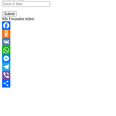
Mit Freunden teilen
Facebook
Odnoklassniki
VK
WhatsApp
Messenger
Telegram
Viber
Teilen